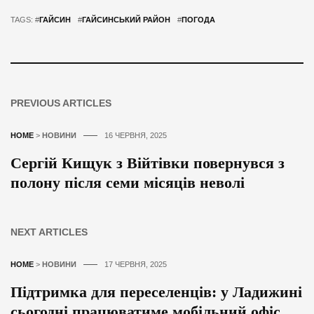
TAGS: #
ГАЙСИН
#
ГАЙСИНСЬКИЙ РАЙОН
#
ПОГОДА
PREVIOUS ARTICLES
HOME
>
НОВИНИ
16 ЧЕРВНЯ, 2025
Сергій Кищук з Війтівки повернувся з
полону після семи місяців неволі
NEXT ARTICLES
HOME
>
НОВИНИ
17 ЧЕРВНЯ, 2025
Підтримка для переселенців: у Ладижині
сьогодні працюватиме мобільний офіс