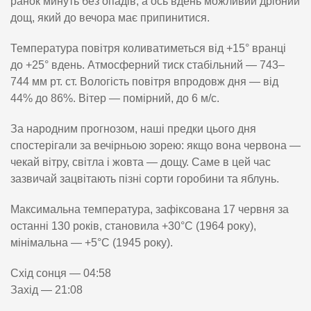
ранок минуть без опадів, а ось вдень можливий дрібний
дощ, який до вечора має припинитися.
Температура повітря коливатиметься від +15° вранці
до +25° вдень. Атмосферний тиск стабільний — 743–
744 мм рт. ст. Вологість повітря впродовж дня — від
44% до 86%. Вітер — помірний, до 6 м/с.
За народним прогнозом, наші предки цього дня
спостерігали за вечірньою зорею: якщо вона червона —
чекай вітру, світла і жовта — дощу. Саме в цей час
зазвичай зацвітають пізні сорти горобини та яблунь.
Максимальна температура, зафіксована 17 червня за
останні 130 років, становила +30°C (1964 року),
мінімальна — +5°C (1945 року).
Схід сонця — 04:58
Захід — 21:08