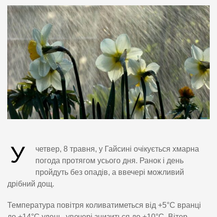
У
четвер, 8 травня, у Гайсині очікується хмарна
погода протягом усього дня. Ранок і день
пройдуть без опадів, а ввечері можливий
дрібний дощ.
Температура повітря коливатиметься від +5°С вранці
до +14°С удень, увечері знизиться до +10°С. Вітер