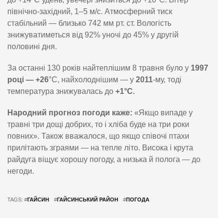
північно-західний, 1–5 м/с. Атмосферний тиск
стабільний — близько 742 мм рт. ст. Вологість
знижуватиметься від 92% уночі до 45% у другій
половині дня.
За останні 130 років найтеплішим 8 травня було у
1997
році — +26
°C, найхолоднішим — у
2011
-му, тоді
температура знижувалась до
+1°C.
Народний прогноз погоди каже:
«Якщо випаде у
травні три дощі добрих, то і хліба буде на три роки
повних». Також вважалося, що якщо співочі птахи
прилітають зграями — на тепле літо. Висока і крута
райдуга віщує хорошу погоду, а низька й полога — до
негоди.
TAGS: #
ГАЙСИН
#
ГАЙСИНСЬКИЙ РАЙОН
#
ПОГОДА