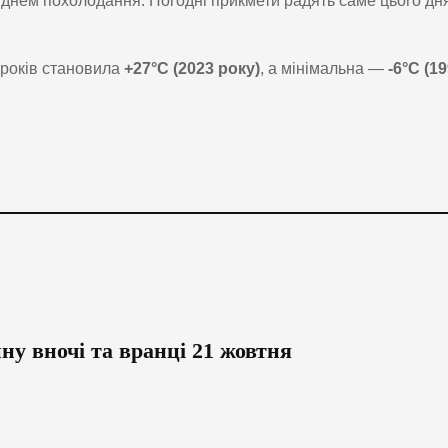
днем похолодання. Погодні прикмети радять саме цього дн
 років становила
+27°C (2023 року)
, а мінімальна —
-6°C (1
у вночі та вранці 21 жовтня