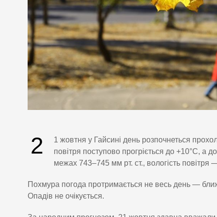
2
1 жовтня у Гайсині день розпочнеться прохо
повітря поступово прогріється до +10°C, а 
межах 743–745 мм рт. ст., вологість повітря 
Похмура погода протримається не весь день — ближч
Опадів не очікується.