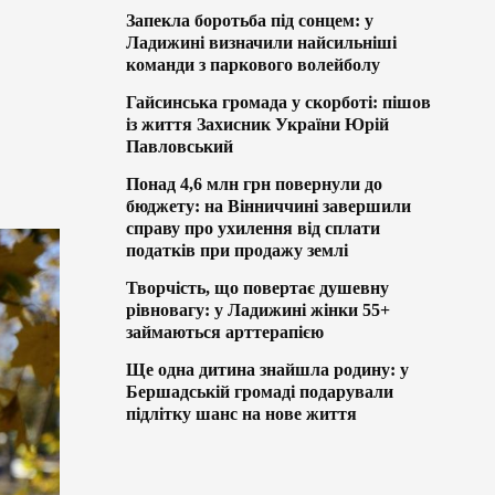
Запекла боротьба під сонцем: у
Ладижині визначили найсильніші
команди з паркового волейболу
Гайсинська громада у скорботі: пішов
із життя Захисник України Юрій
Павловський
Понад 4,6 млн грн повернули до
бюджету: на Вінниччині завершили
справу про ухилення від сплати
податків при продажу землі
Творчість, що повертає душевну
рівновагу: у Ладижині жінки 55+
займаються арттерапією
Ще одна дитина знайшла родину: у
Бершадській громаді подарували
підлітку шанс на нове життя