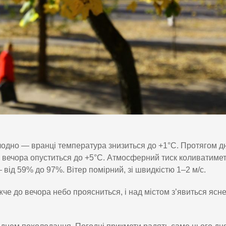
лодно — вранці температура знизиться до +1°C. Протягом д
до вечора опуститься до +5°C. Атмосферний тиск коливатимет
— від 59% до 97%. Вітер помірний, зі швидкістю 1–2 м/с.
е до вечора небо проясниться, і над містом з’явиться ясне