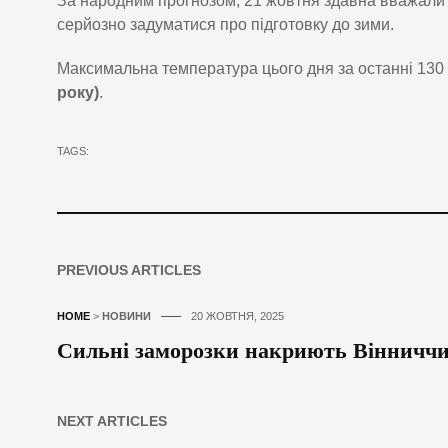
За народним прогнозом, 21 жовтня здавна вважали 
серйозно задуматися про підготовку до зими.
Максимальна температура цього дня за останні 130
року)
.
TAGS:
PREVIOUS ARTICLES
HOME
>
НОВИНИ
20 ЖОВТНЯ, 2025
Сильні заморозки накриють Вінниччин
NEXT ARTICLES