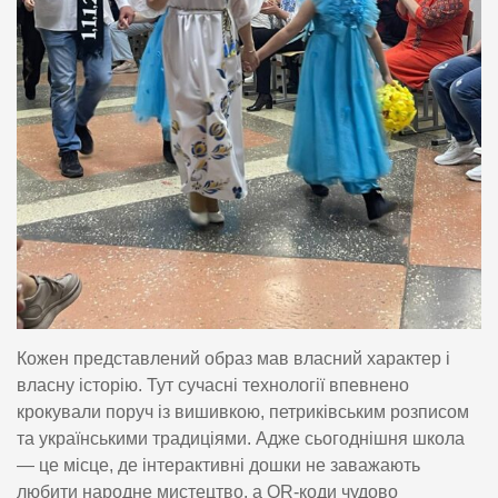
Кожен представлений образ мав власний характер і
власну історію. Тут сучасні технології впевнено
крокували поруч із вишивкою, петриківським розписом
та українськими традиціями. Адже сьогоднішня школа
— це місце, де інтерактивні дошки не заважають
любити народне мистецтво, а QR-коди чудово