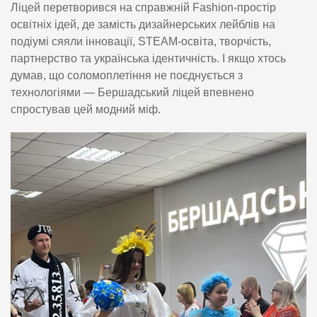
Ліцей перетворився на справжній Fashion-простір
освітніх ідей, де замість дизайнерських лейблів на
подіумі сяяли інновації, STEAM-освіта, творчість,
партнерство та українська ідентичність. І якщо хтось
думав, що соломоплетіння не поєднується з
технологіями — Бершадський ліцей впевнено
спростував цей модний міф.