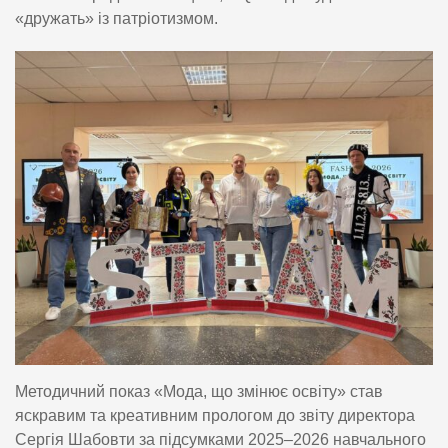
«дружать» із патріотизмом.
Методичний показ «Мода, що змінює освіту» став
яскравим та креативним прологом до звіту директора
Сергія Шабовти за підсумками 2025–2026 навчального