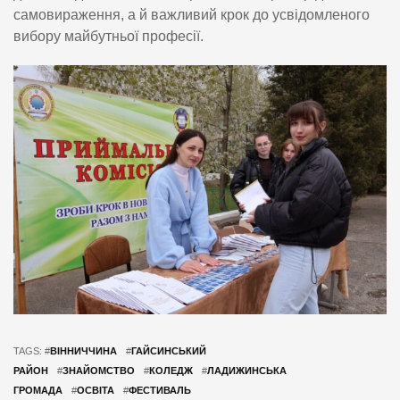
самовираження, а й важливий крок до усвідомленого
вибору майбутньої професії.
TAGS: #
ВІННИЧЧИНА
#
ГАЙСИНСЬКИЙ
РАЙОН
#
ЗНАЙОМСТВО
#
КОЛЕДЖ
#
ЛАДИЖИНСЬКА
ГРОМАДА
#
ОСВІТА
#
ФЕСТИВАЛЬ