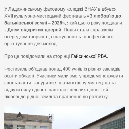
У Ладижинському фаховому коледжі ВНАУ відбувся
ХVІІ культурно-мистецький фестиваль
«З любов’ю до
батьківської землі – 2026»
, який цього року поєднали
з
Днем відкритих дверей
. Подія стала справжнім
осередком творчості, спілкування та професійного
орієнтування для молоді.
Про це повідомили на сторінці
Гайсинської РВА
.
Фестиваль об’єднав понад 400 учнів із різних закладів
освіти області. Учасники мали змогу продемонструвати
свої таланти, зануритися в атмосферу мистецтва та
відчути силу єдності навколо спільних цінностей —
любові до рідної землі та прагнення до розвитку.