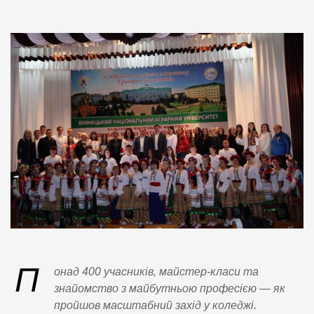
П
онад 400 учасників, майстер-класи та
знайомство з майбутньою професією — як
пройшов масштабний захід у коледжі.