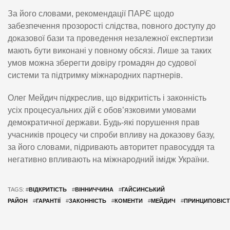
За його словами, рекомендації ПАРЄ щодо
забезпечення прозорості слідства, повного доступу до
доказової бази та проведення незалежної експертизи
мають бути виконані у повному обсязі. Лише за таких
умов можна зберегти довіру громадян до судової
системи та підтримку міжнародних партнерів.
Олег Мейдич підкреслив, що відкритість і законність
усіх процесуальних дій є обов’язковими умовами
демократичної держави. Будь-які порушення прав
учасників процесу чи спроби впливу на доказову базу,
за його словами, підривають авторитет правосуддя та
негативно впливають на міжнародний імідж України.
TAGS: #
ВІДКРИТІСТЬ
#
ВІННИЧЧИНА
#
ГАЙСИНСЬКИЙ
РАЙОН
#
ГАРАНТІЇ
#
ЗАКОННІСТЬ
#
КОМЕНТИ
#
МЕЙДИЧ
#
ПРИНЦИПОВІС