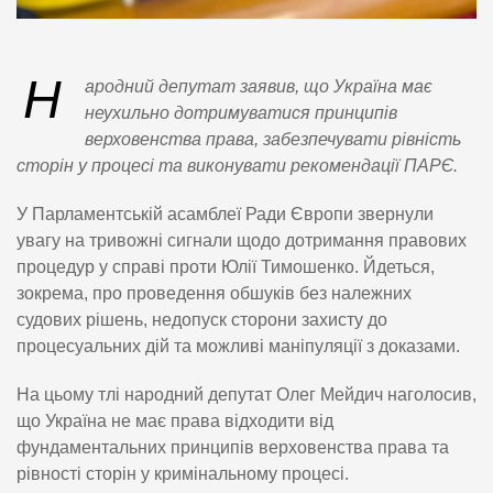
Н
ародний депутат заявив, що Україна має
неухильно дотримуватися принципів
верховенства права, забезпечувати рівність
сторін у процесі та виконувати рекомендації ПАРЄ.
У Парламентській асамблеї Ради Європи звернули
увагу на тривожні сигнали щодо дотримання правових
процедур у справі проти Юлії Тимошенко. Йдеться,
зокрема, про проведення обшуків без належних
судових рішень, недопуск сторони захисту до
процесуальних дій та можливі маніпуляції з доказами.
На цьому тлі народний депутат Олег Мейдич наголосив,
що Україна не має права відходити від
фундаментальних принципів верховенства права та
рівності сторін у кримінальному процесі.