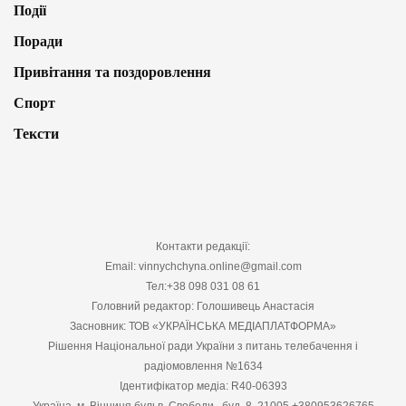
Події
Поради
Привітання та поздоровлення
Спорт
Тексти
Контакти редакції:
Email: vinnychchyna.online@gmail.com
Тел:+38 098 031 08 61
Головний редактор: Голошивець Анастасія
Засновник: ТОВ «УКРАЇНСЬКА МЕДІАПЛАТФОРМА»
Рішення Національної ради України з питань телебачення і
радіомовлення №1634
Ідентифікатор медіа: R40-06393
Україна, м. Вінниця бульв. Свободи , буд. 8, 21005 +380953626765