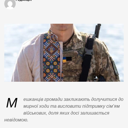
М
ешканців громади закликають долучитися до
мирної ходи та висловити підтримку сім’ям
військових, доля яких досі залишається
невідомою.