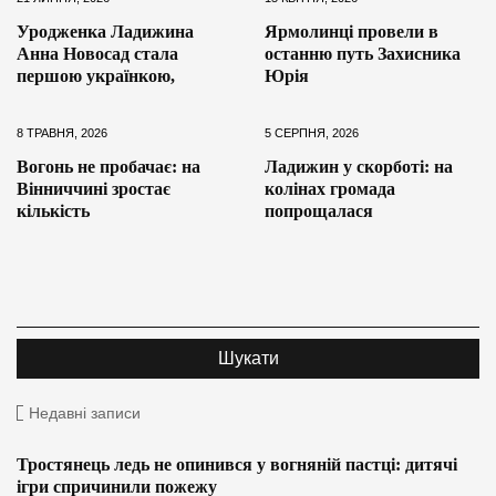
Уродженка Ладижина
Ярмолинці провели в
Анна Новосад стала
останню путь Захисника
першою українкою,
Юрія
8 ТРАВНЯ, 2026
5 СЕРПНЯ, 2026
Вогонь не пробачає: на
Ладижин у скорботі: на
Вінниччині зростає
колінах громада
кількість
попрощалася
Недавні записи
Тростянець ледь не опинився у вогняній пастці: дитячі
ігри спричинили пожежу