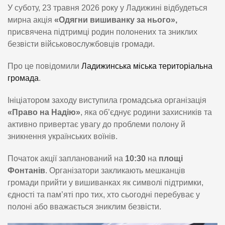
У суботу, 23 травня 2026 року у Ладижині відбудеться
мирна акція
«Одягни вишиванку за нього»,
присвячена підтримці родин полонених та зниклих
безвісти військовослужбовців громади.
Про це повідомили
Ладижинська міська територіальна
громада
.
Ініціатором заходу виступила громадська організація
«Право на Надію»
, яка об’єднує родини захисників та
активно привертає увагу до проблеми полону й
зникнення українських воїнів.
Початок акції запланований на
10:30
на
площі
Фонтанів
. Організатори закликають мешканців
громади прийти у вишиванках як символі підтримки,
єдності та пам’яті про тих, хто сьогодні перебуває у
полоні або вважається зниклим безвісти.