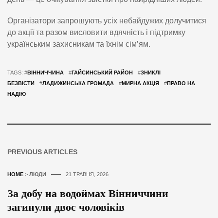
Організатори запрошують усіх небайдужих долучитися
до акції та разом висловити вдячність і підтримку
українським захисникам та їхнім сім’ям.
TAGS: #
ВІННИЧЧИНА
#
ГАЙСИНСЬКИЙ РАЙОН
#
ЗНИКЛІ
БЕЗВІСТИ
#
ЛАДИЖИНСЬКА ГРОМАДА
#
МИРНА АКЦІЯ
#
ПРАВО НА
НАДІЮ
PREVIOUS ARTICLES
HOME
>
ЛЮДИ
21 ТРАВНЯ, 2026
За добу на водоймах Вінниччини
загинули двоє чоловіків