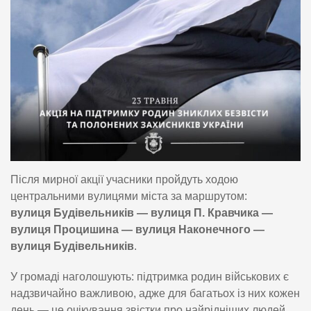
Після мирної акції учасники пройдуть ходою
центральними вулицями міста за маршрутом:
вулиця Будівельників — вулиця П. Кравчика —
вулиця Процишина — вулиця Наконечного —
вулиця Будівельників
.
У громаді наголошують: підтримка родин військових є
надзвичайно важливою, адже для багатьох із них кожен
день — це очікування звістки про найрідніших людей.