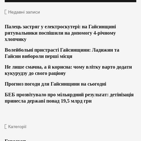
Недавні записи
Палець застряг у електроскутері: на Гайсинщині
рятувальники поспішили на допомогу 4-річному
хлопчику
Волейбольні пристрасті Гайсинщини: Ладижин та
Гайсин вибороли перші місця
Не лише смачна, а й корисна: чому влітку варто додати
кукурудзу до свого раціону
Прогноз погоди для Гайсинщини на сьогодні
БЕБ прозвітувало про мільярдний результат: детінізація
принесла державі понад 19,5 млрд грн
Категорії