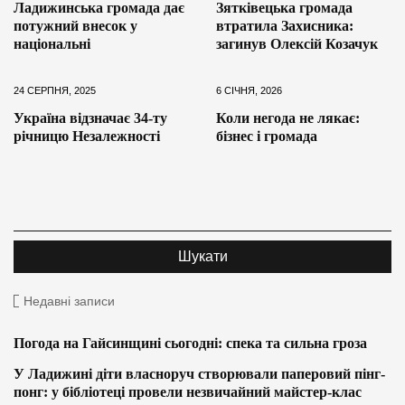
Ладижинська громада дає
Зятківецька громада
потужний внесок у
втратила Захисника:
національні
загинув Олексій Козачук
24 СЕРПНЯ, 2025
6 СІЧНЯ, 2026
Україна відзначає 34-ту
Коли негода не лякає:
річницю Незалежності
бізнес і громада
Недавні записи
Погода на Гайсинщині сьогодні: спека та сильна гроза
У Ладижині діти власноруч створювали паперовий пінг-
понг: у бібліотеці провели незвичайний майстер-клас