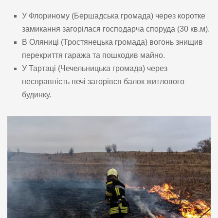
У Флориному (Бершадська громада) через коротке
замикання загорілася господарча споруда (30 кв.м).
В Оляниці (Тростянецька громада) вогонь знищив
перекриття гаража та пошкодив майно.
У Тартаці (Чечельницька громада) через
несправність печі загорівся балок житлового
будинку.