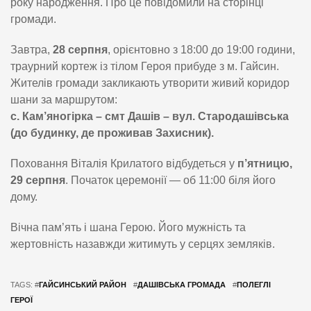
року народження. Про це повідомили на сторінці
громади.
Завтра,
28 серпня
, орієнтовно з 18:00 до 19:00 години,
траурний кортеж із тілом Героя прибуде з м. Гайсин.
Жителів громади закликають утворити живий коридор
шани за маршрутом:
с. Кам’яногірка – смт Дашів – вул. Стародашівська
(до будинку, де проживав Захисник).
Поховання Віталія Крилатого відбудеться у
п’ятницю,
29 серпня
. Початок церемонії — об 11:00 біля його
дому.
Вічна пам’ять і шана Герою. Його мужність та
жертовність назавжди житимуть у серцях земляків.
TAGS: #
ГАЙСИНСЬКИЙ РАЙОН
#
ДАШІВСЬКА ГРОМАДА
#
ПОЛЕГЛІ
ГЕРОЇ