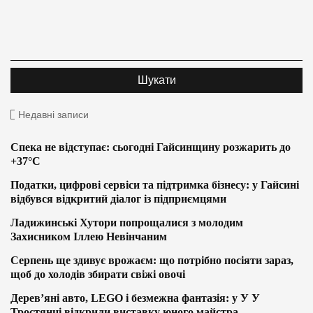
Недавні записи
Спека не відступає: сьогодні Гайсинщину розжарить до
+37°C
Податки, цифрові сервіси та підтримка бізнесу: у Гайсині
відбувся відкритий діалог із підприємцями
Ладижинські Хутори попрощалися з молодим
Захисником Іллею Невінчаним
Серпень ще здивує врожаєм: що потрібно посіяти зараз,
щоб до холодів збирати свіжі овочі
Дерев’яні авто, LEGO і безмежна фантазія: у У У
Тростянці відкрили виставку юного майстра