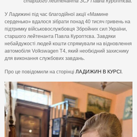
старшого лейтенанта ЗСУ Павла Куроптєва.
У Ладижині під час благодійної акції «Мамине
серденько» вдалося зібрати понад 40 тисяч гривень на
підтримку військовослужбовця Збройних сил України,
старшого лейтенанта Павла Куроптєва. Завдяки
небайдужості людей кошти спрямували на відновлення
автомобіля Volkswagen Т4, який необхідний захиснику
для виконання службових завдань.
Про це повідомили на сторінці
ЛАДИЖИН В КУРСІ
.