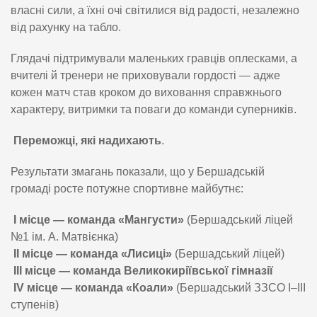
власні сили, а їхні очі світилися від радості, незалежно
від рахунку на табло.
Глядачі підтримували маленьких гравців оплесками, а
вчителі й тренери не приховували гордості — адже
кожен матч став кроком до виховання справжнього
характеру, витримки та поваги до команди суперників.
Переможці, які надихають
.
Результати змагань показали, що у Бершадській
громаді росте потужне спортивне майбутнє:
І місце — команда «Мангусти»
(Бершадський ліцей
№1 ім. А. Матвієнка)
ІІ місце — команда «Лисиці»
(Бершадський ліцей)
ІІІ місце — команда Великокиріївської гімназії
IV місце — команда «Коали»
(Бершадський ЗЗСО І–ІІІ
ступенів)