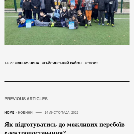
TAGS: #
ВІННИЧЧИНА
#
ГАЙСИНСЬКИЙ РАЙОН
#
СПОРТ
PREVIOUS ARTICLES
HOME
>
НОВИНИ
14 ЛИСТОПАДА, 2025
Як підготуватись до можливих перебоїв
електропостачання?