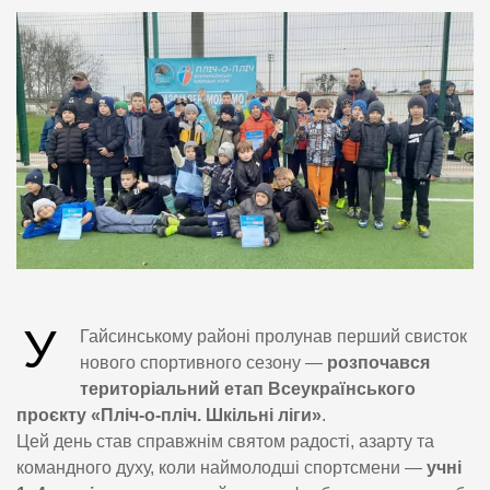
У
Гайсинському районі пролунав перший свисток
нового спортивного сезону —
розпочався
територіальний етап Всеукраїнського
проєкту «Пліч-о-пліч. Шкільні ліги»
.
Цей день став справжнім святом радості, азарту та
командного духу, коли наймолодші спортсмени —
учні