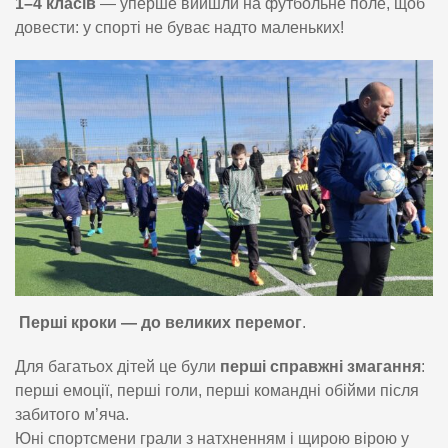
1–4 класів
— уперше вийшли на футбольне поле, щоб
довести: у спорті не буває надто маленьких!
Перші кроки — до великих перемог
.
Для багатьох дітей це були
перші справжні змагання
:
перші емоції, перші голи, перші командні обійми після
забитого м’яча.
Юні спортсмени грали з натхненням і щирою вірою у