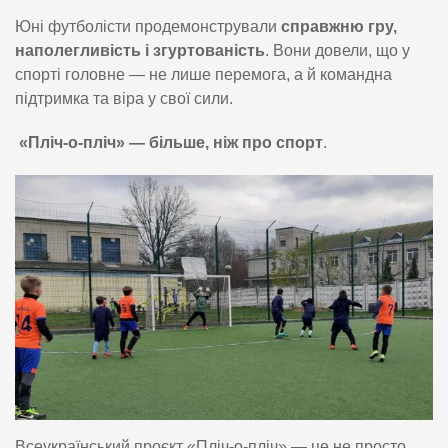
Юні футболісти продемонстрували
справжню гру,
наполегливість і згуртованість
. Вони довели, що у
спорті головне — не лише перемога, а й командна
підтримка та віра у свої сили.
«Пліч-о-пліч» — більше, ніж про спорт
.
Всеукраїнський проєкт «Пліч-о-пліч» — це не просто