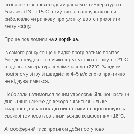
розпочнеться прохолодним ранком із температурою
близько
+13…+15°C
, тому тим, хто вирушатиме на
риболовлю чи ранкову прогулянку, варто прихопити
легку кофту.
Про це повідомили на
sinoptik.ua
.
Із самого ранку сонце швидко прогріватиме повітря.
Уже до полудня стовпчики термометрів покажуть
+21°C
,
а вдень температура підніметься до
+22°C
. Завдяки
помірному вітру зі швидкістю
4–5 м/с
спека практично
не відчуватиметься.
Небо залишатиметься ясним упродовж більшої частини
дня. Лише ближче до вечора з’явиться більше
хмарності, однак
опадів синоптики не прогнозують
.
Увечері температура знизиться до комфортних
+18°C
.
Атмосферний тиск протягом доби поступово