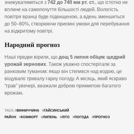
знижуватиметься з
742 до 740 мм рт. ст.
, що істотно не
вплине на самопочуття більшості людей. Вологість
повітря вранці буде підвищеною, а вдень зменшиться
до 50–60%, створюючи приємні умови для перебування
на відкритому повітрі.
Народний прогноз
Наші предки вірили, що
дощ 5 липня обіцяє щедрий
урожай зернових
. Також уважно спостерігали за
ранковим туманом: якщо він стелився над водою, це
віщувало тривалу гарну погоду. А місяць, який яскраво
“грав” увечері, вважали доброю прикметою багатого
врожаю.
TAGS: #
ВІННИЧЧИНА
#
ГАЙСИНСЬКИЙ
РАЙОН
#
КОМФОРТ
#
ЛИПЕНЬ
#
ЛІТО
#
ПОГОДА
#
ПРОГНОЗ