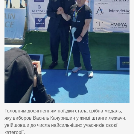
Головним досягненням поїздки стала срібна медаль,
яку виборов Василь Качуришин у жимі штанги лежачи,
увійшовши до числа найсильніших учасників своєї
категорії.