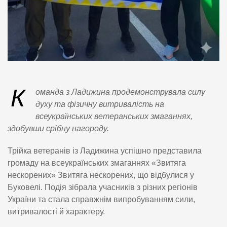
К
оманда з Ладижина продемонструвала силу
духу та фізичну витривалість на
всеукраїнських ветеранських змаганнях,
здобувши срібну нагороду.
Трійка ветеранів із Ладижина успішно представила
громаду на всеукраїнських змаганнях «Звитяга
нескорених» Звитяга нескорених, що відбулися у
Буковелі. Подія зібрала учасників з різних регіонів
України та стала справжнім випробуванням сили,
витривалості й характеру.