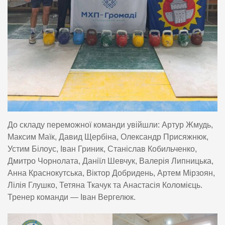
До складу переможної команди увійшли: Артур Жмудь,
Максим Маїк, Давид Щербіна, Олександр Присяжнюк,
Устим Білоус, Іван Гриник, Станіслав Кобильченко,
Дмитро Чорнолата, Даніїл Шевчук, Валерія Липницька,
Анна Краснокутська, Віктор Добридень, Артем Мірзоян,
Лілія Глушко, Тетяна Ткачук та Анастасія Коломієць.
Тренер команди — Іван Вергелюк.