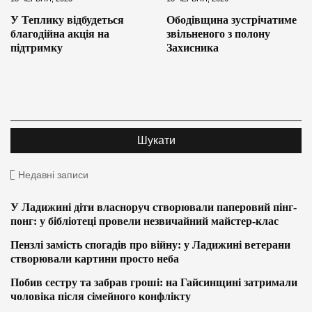
У Теплику відбудеться
Ободівщина зустрічатиме
благодійна акція на
звільненого з полону
підтримку
Захисника
Недавні записи
У Ладижині діти власноруч створювали паперовий пінг-
понг: у бібліотеці провели незвичайний майстер-клас
Пензлі замість спогадів про війну: у Ладижині ветерани
створювали картини просто неба
Побив сестру та забрав гроші: на Гайсинщині затримали
чоловіка після сімейного конфлікту