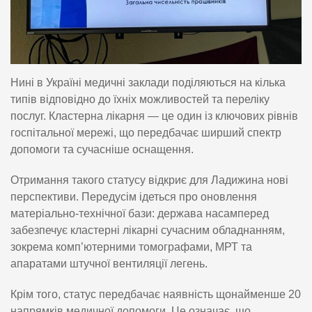
Нині в Україні медичні заклади поділяються на кілька
типів відповідно до їхніх можливостей та переліку
послуг. Кластерна лікарня — це один із ключових рівнів
госпітальної мережі, що передбачає ширший спектр
допомоги та сучасніше оснащення.
Отримання такого статусу відкриє для Ладижина нові
перспективи. Передусім ідеться про оновлення
матеріально-технічної бази: держава насамперед
забезпечує кластерні лікарні сучасним обладнанням,
зокрема комп’ютерними томографами, МРТ та
апаратами штучної вентиляції легень.
Крім того, статус передбачає наявність щонайменше 20
напрямків медичної допомоги. Це означає, що