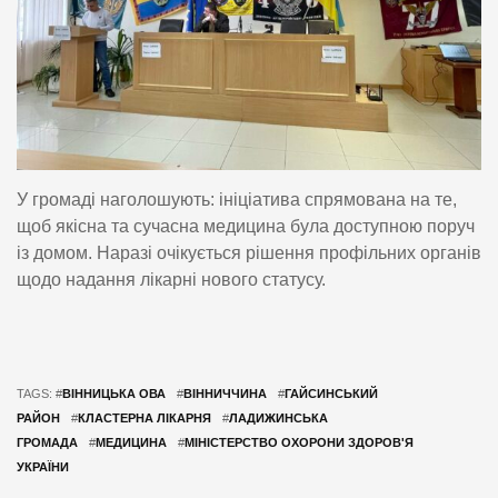
У громаді наголошують: ініціатива спрямована на те,
щоб якісна та сучасна медицина була доступною поруч
із домом. Наразі очікується рішення профільних органів
щодо надання лікарні нового статусу.
TAGS: #
ВІННИЦЬКА ОВА
#
ВІННИЧЧИНА
#
ГАЙСИНСЬКИЙ
РАЙОН
#
КЛАСТЕРНА ЛІКАРНЯ
#
ЛАДИЖИНСЬКА
ГРОМАДА
#
МЕДИЦИНА
#
МІНІСТЕРСТВО ОХОРОНИ ЗДОРОВ'Я
УКРАЇНИ