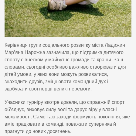
Керівниця групи соціального розвитку міста Ладижин
Мар’яна Нарожна зазначила, що підтримка дитячого
спорту є внеском у майбутнє громади та країни. За її
словами, сьогодні особливо важливо створювати для
дітей умови, у яких вони можуть розвиватися,
знаходити друзів, зміцнювати командний дух і
здобувати свої перші великі перемоги.
Учасники турніру вкотре довели, що справжній спорт
об’єднує, виховує силу волі та дарує віру у власні
можливості. Саме такі заходи формують покоління, яке
вміє працювати в команді, поважати суперника й
прагнути до нових досягнень.