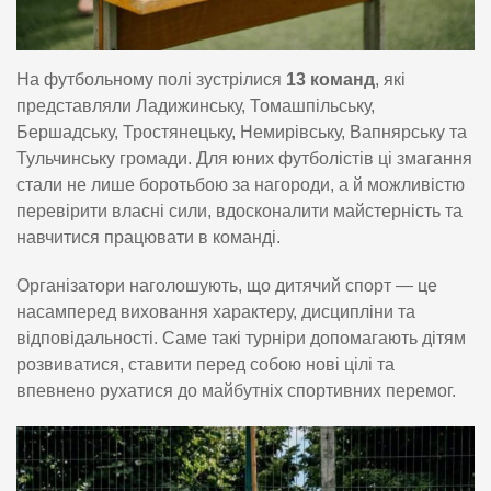
На футбольному полі зустрілися
13 команд
, які
представляли Ладижинську, Томашпільську,
Бершадську, Тростянецьку, Немирівську, Вапнярську та
Тульчинську громади. Для юних футболістів ці змагання
стали не лише боротьбою за нагороди, а й можливістю
перевірити власні сили, вдосконалити майстерність та
навчитися працювати в команді.
Організатори наголошують, що дитячий спорт — це
насамперед виховання характеру, дисципліни та
відповідальності. Саме такі турніри допомагають дітям
розвиватися, ставити перед собою нові цілі та
впевнено рухатися до майбутніх спортивних перемог.