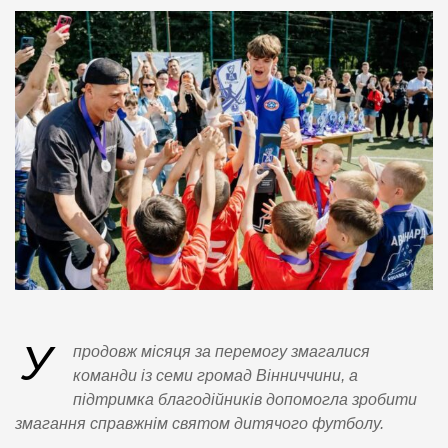
У
продовж місяця за перемогу змагалися
команди із семи громад Вінниччини, а
підтримка благодійників допомогла зробити
змагання справжнім святом дитячого футболу.