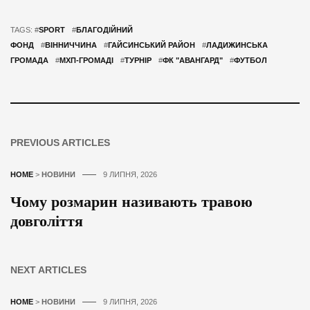
TAGS: #
SPORT
#
БЛАГОДІЙНИЙ
ФОНД
#
ВІННИЧЧИНА
#
ГАЙСИНСЬКИЙ РАЙОН
#
ЛАДИЖИНСЬКА
ГРОМАДА
#
МХП-ГРОМАДІ
#
ТУРНІР
#
ФК "АВАНГАРД"
#
ФУТБОЛ
PREVIOUS ARTICLES
HOME
>
НОВИНИ
9 ЛИПНЯ, 2026
Чому розмарин називають травою
довголіття
NEXT ARTICLES
HOME
>
НОВИНИ
9 ЛИПНЯ, 2026