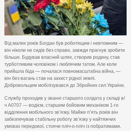
Від малих років Богдан був роботящим і невтомним —
він ніколи не сидів без справи, завжди прагнув зробити
більше. Будував власний шлях, створив родину, став
турботливим чоловіком і люблячим татом. Але коли
прийшла біда — почалася повномасштабна війна, —
він без вагань став на захист рідної землі.
Добровольцем мобілізувався до Збройних сил України.
Службу проходив у званні старшого солдата у складі в/
ч А0707 — водієм, старшим бойовим механіком 1-го
відділення мобільного зв’язку. Майже п’ять років він
забезпечував стабільну роботу зв’язку у найтяжчих
умовах передової, стоячи пліч-о-пліч із побратимами.