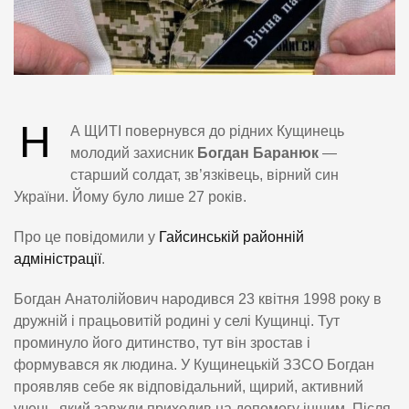
Н
А ЩИТІ повернувся до рідних Кущинець
молодий захисник
Богдан Баранюк
—
старший солдат, зв’язківець, вірний син
України. Йому було лише 27 років.
Про це повідомили у
Гайсинській районній
адміністрації
.
Богдан Анатолійович народився 23 квітня 1998 року в
дружній і працьовитій родині у селі Кущинці. Тут
проминуло його дитинство, тут він зростав і
формувався як людина. У Кущинецькій ЗЗСО Богдан
проявляв себе як відповідальний, щирий, активний
учень, який завжди приходив на допомогу іншим. Після