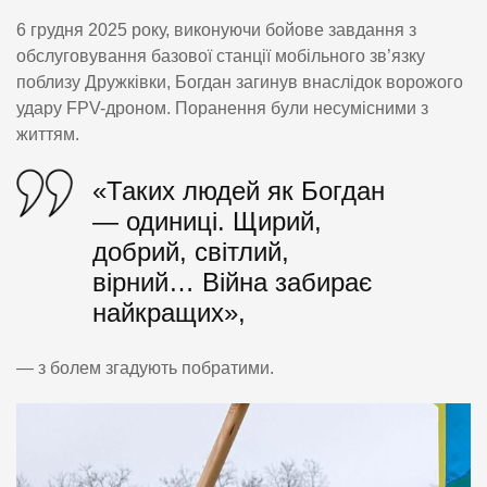
6 грудня 2025 року, виконуючи бойове завдання з
обслуговування базової станції мобільного зв’язку
поблизу Дружківки, Богдан загинув внаслідок ворожого
удару FPV-дроном. Поранення були несумісними з
життям.
«Таких людей як Богдан
— одиниці. Щирий,
добрий, світлий,
вірний… Війна забирає
найкращих»,
— з болем згадують побратими.