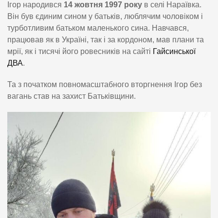
Ігор народився
14 жовтня 1997 року
в селі Нараївка.
Він був єдиним сином у батьків, люблячим чоловіком і
турботливим батьком маленького сина. Навчався,
працював як в Україні, так і за кордоном, мав плани та
мрії, як і тисячі його ровесників на сайті
Гайсинської
ДВА
.
Та з початком повномасштабного вторгнення Ігор без
вагань став на захист Батьківщини.