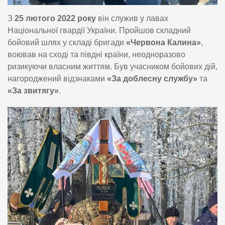
З
25 лютого 2022 року
він служив у лавах
Національної гвардії України. Пройшов складний
бойовий шлях у складі бригади
«Червона Калина»
,
воював на сході та півдні країни, неодноразово
ризикуючи власним життям. Був учасником бойових дій,
нагороджений відзнаками
«За доблесну службу»
та
«За звитягу»
.