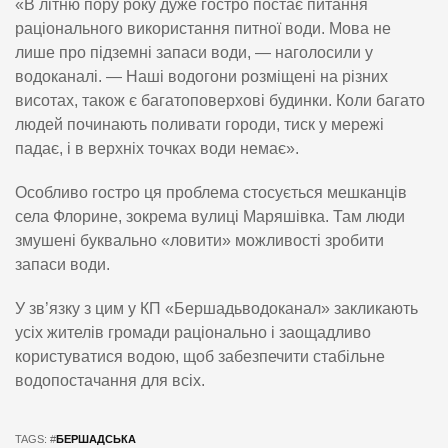
«В літню пору року дуже гостро постає питання
раціонального використання питної води. Мова не
лише про підземні запаси води, — наголосили у
водоканалі. — Наші водогони розміщені на різних
висотах, також є багатоповерхові будинки. Коли багато
людей починають поливати городи, тиск у мережі
падає, і в верхніх точках води немає».
Особливо гостро ця проблема стосується мешканців
села Флорине, зокрема вулиці Маряшівка. Там люди
змушені буквально «ловити» можливості зробити
запаси води.
У зв’язку з цим у КП «Бершадьводоканал» закликають
усіх жителів громади раціонально і заощадливо
користуватися водою, щоб забезпечити стабільне
водопостачання для всіх.
TAGS: #
БЕРШАДСЬКА