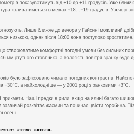
ометрів показуватимуть від +10 до +11 градусів. Уже ближч
ратура коливатиметься в межах +18…+19 градусів. Увечері з
рогнозують. Лише ближче до вечора у Гайсині можливий дрі
ться низькою, однак після 18:00 вона поступово зростатиме.
, що створюватиме комфортні погодні умови без сильних пор
 мм ртутного стовпчика, а вологість повітря зранку буде д
років було зафіксовано чимало погодних контрастів. Найспе
ла +30°C, а найхолодніше — у 2001 році з ранковими +3°C.
ні прикмети. Наші предки вірили: якщо на ялині багато шиш
 зазвичай розквітає жасмин та починає цвісти горобина. Пі
ї осені.
ПРОГНОЗ
#
ТЕПЛО
#
ЧЕРВЕНЬ