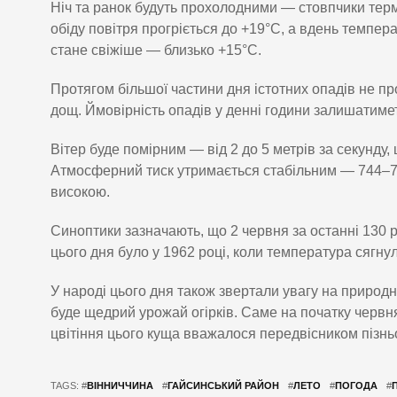
Ніч та ранок будуть прохолодними — стовпчики терм
обіду повітря прогріється до +19°C, а вдень темпе
стане свіжіше — близько +15°C.
Протягом більшої частини дня істотних опадів не п
дощ. Ймовірність опадів у денні години залишатиме
Вітер буде помірним — від 2 до 5 метрів за секунду
Атмосферний тиск утримається стабільним — 744–746
високою.
Синоптики зазначають, що 2 червня за останні 130 
цього дня було у 1962 році, коли температура сягну
У народі цього дня також звертали увагу на природ
буде щедрий урожай огірків. Саме на початку червня
цвітіння цього куща вважалося передвісником пізньо
TAGS: #
ВІННИЧЧИНА
#
ГАЙСИНСЬКИЙ РАЙОН
#
ЛЕТО
#
ПОГОДА
#