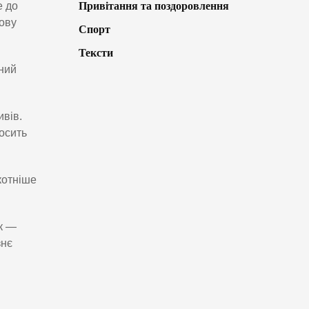
Привітання та поздоровлення
е до
нову
Спорт
Тексти
бний
ивів.
осить
котніше
ок —
знє