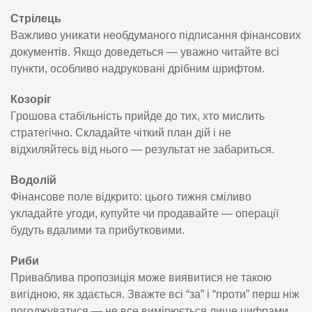
Стрілець
Важливо уникати необдуманого підписання фінансових
документів. Якщо доведеться — уважно читайте всі
пункти, особливо надруковані дрібним шрифтом.
Козоріг
Грошова стабільність прийде до тих, хто мислить
стратегічно. Складайте чіткий план дій і не
відхиляйтесь від нього — результат не забариться.
Водолій
Фінансове поле відкрито: цього тижня сміливо
укладайте угоди, купуйте чи продавайте — операції
будуть вдалими та прибутковими.
Риби
Приваблива пропозиція може виявитися не такою
вигідною, як здається. Зважте всі “за” і “проти” перш ніж
погоджуватися — не все вимірюється лише цифрами.