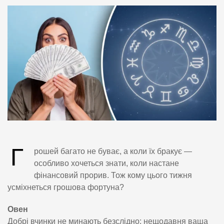
Г
рошей багато не буває, а коли їх бракує —
особливо хочеться знати, коли настане
фінансовий прорив. Тож кому цього тижня
усміхнеться грошова фортуна?
Овен
Добрі вчинки не минають безслідно: нещодавня ваша