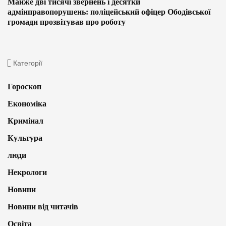
Майже дві тисячі звернень і десятки
адмінправопорушень: поліцейський офіцер Ободівської
громади прозвітував про роботу
Категорії
Гороскоп
Економіка
Кримінал
Культура
люди
Некрологи
Новини
Новини від читачів
Освіта