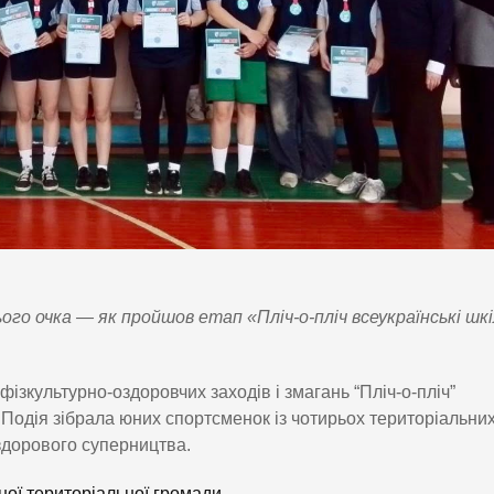
ого очка — як пройшов етап «Пліч-о-пліч всеукраїнські шкі
фізкультурно-оздоровчих заходів і змагань “Пліч-о-пліч”
т. Подія зібрала юних спортсменок із чотирьох територіальни
 здорового суперництва.
ої територіальної громади