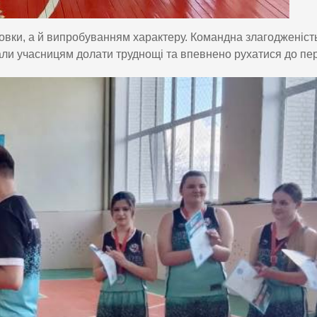
овки, а й випробуванням характеру. Командна злагодженіст
али учасницям долати труднощі та впевнено рухатися до пе