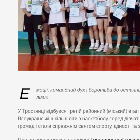
Е
моції, командний дух і боротьба до останнь
ліги».
У Тростянці відбувся третій районний (міський) етап 
Всеукраїнські шкільні ліги з баскетболу серед дівча
громад і стала справжнім святом спорту, єдності та
Про це повідомили на сторінці
Тростянецької селищн