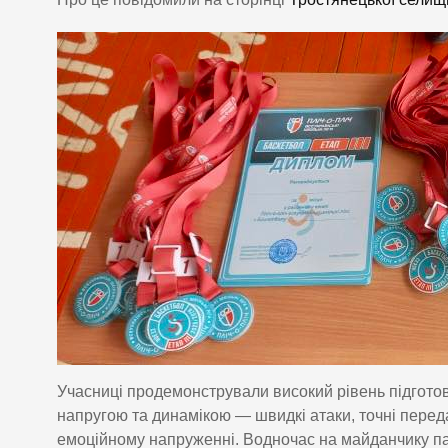
Учасниці продемонстрували високий рівень підгото
напругою та динамікою — швидкі атаки, точні перед
емоційному напруженні. Водночас на майданчику п