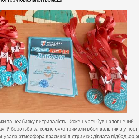
вки та неабияку витривалість. Кожен матч був наповнений
ачі й боротьба за кожне очко тримали вболівальників у пост
анувала атмосфера взаємної підтримки: дівчата підбадьор