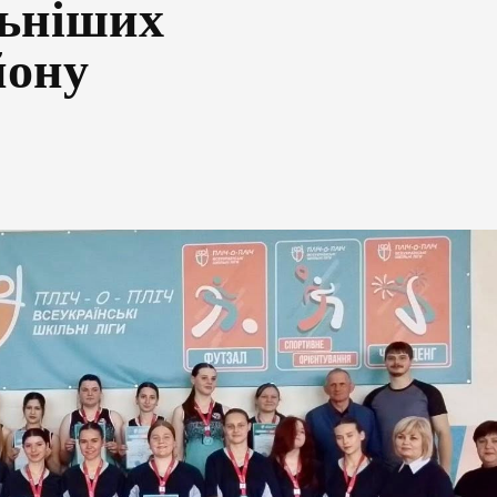
льніших
йону