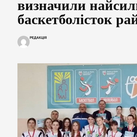
визначили найси
баскетболісток ра
РЕДАКЦІЯ