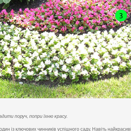
адити поруч, попри їхню красу.
дин із ключових чинників успішного саду. Навіть найкрасив