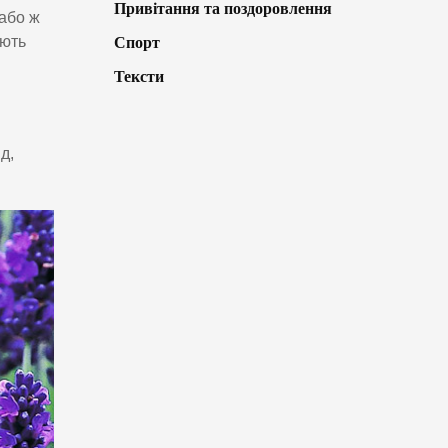
Привітання та поздоровлення
 або ж
іють
Спорт
Тексти
д,