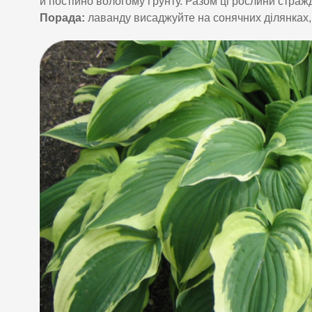
й постійно вологому ґрунту. Разом ці рослини страж
Порада:
лаванду висаджуйте на сонячних ділянках, 