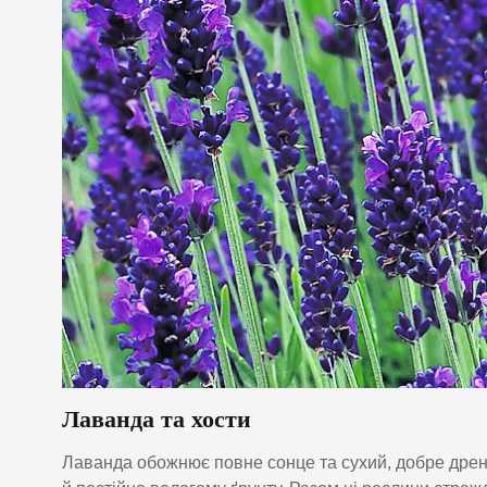
Лаванда та хости
Лаванда обожнює повне сонце та сухий, добре дренов