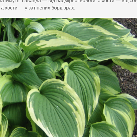
датимуть: лаванда — від надмірної вологи, а хости — від со
а хости — у затінених бордюрах.