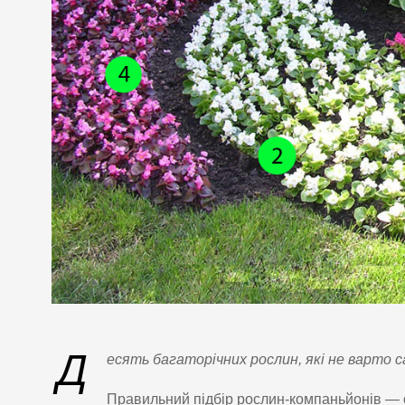
Д
есять багаторічних рослин, які не варто с
Правильний підбір рослин-компаньйонів — о