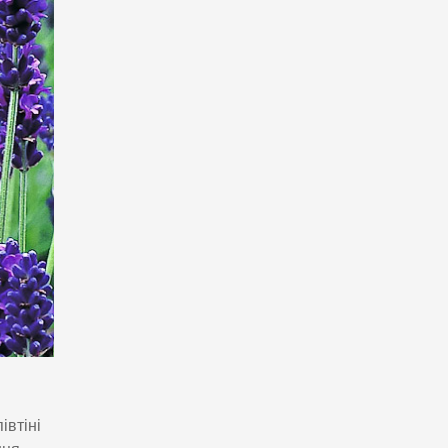
івтіні