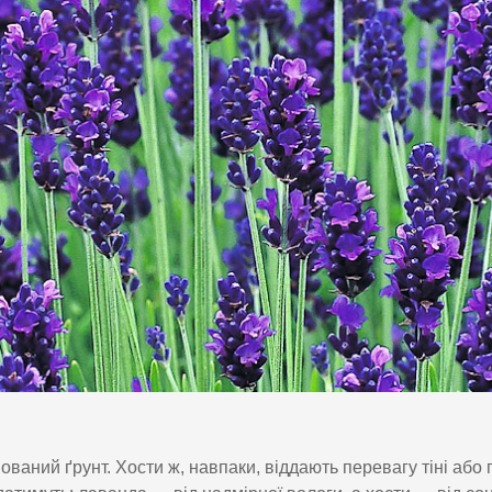
аний ґрунт. Хости ж, навпаки, віддають перевагу тіні або п