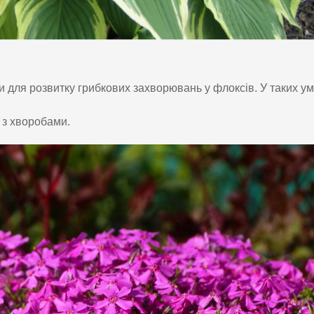
и для розвитку грибкових захворювань у флоксів. У таких у
 з хворобами.