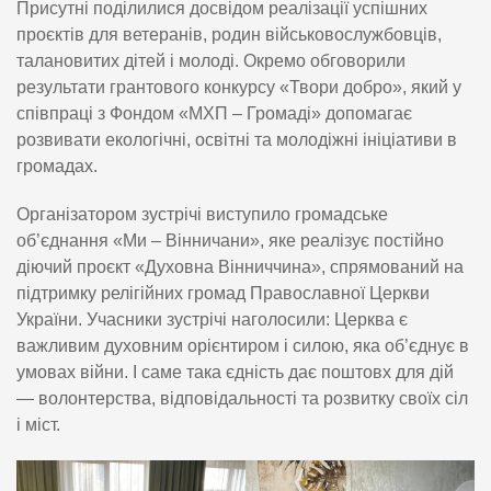
Присутні поділилися досвідом реалізації успішних
проєктів для ветеранів, родин військовослужбовців,
талановитих дітей і молоді. Окремо обговорили
результати грантового конкурсу «Твори добро», який у
співпраці з Фондом «МХП – Громаді» допомагає
розвивати екологічні, освітні та молодіжні ініціативи в
громадах.
Організатором зустрічі виступило громадське
об’єднання «Ми – Вінничани», яке реалізує постійно
діючий проєкт «Духовна Вінниччина», спрямований на
підтримку релігійних громад Православної Церкви
України. Учасники зустрічі наголосили: Церква є
важливим духовним орієнтиром і силою, яка об’єднує в
умовах війни. І саме така єдність дає поштовх для дій
— волонтерства, відповідальності та розвитку своїх сіл
і міст.