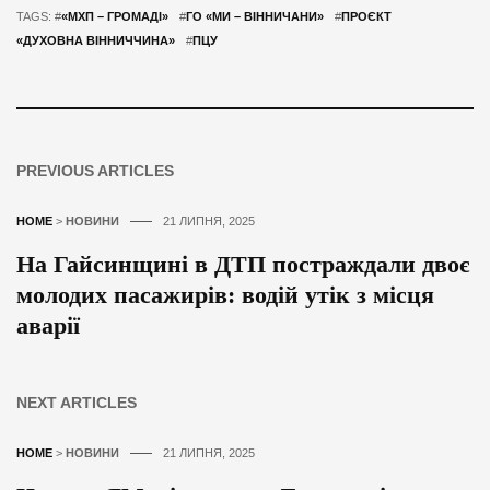
TAGS: #
«МХП – ГРОМАДІ»
#
ГО «МИ – ВІННИЧАНИ»
#
ПРОЄКТ
«ДУХОВНА ВІННИЧЧИНА»
#
ПЦУ
PREVIOUS ARTICLES
HOME
>
НОВИНИ
21 ЛИПНЯ, 2025
На Гайсинщині в ДТП постраждали двоє
молодих пасажирів: водій утік з місця
аварії
NEXT ARTICLES
HOME
>
НОВИНИ
21 ЛИПНЯ, 2025