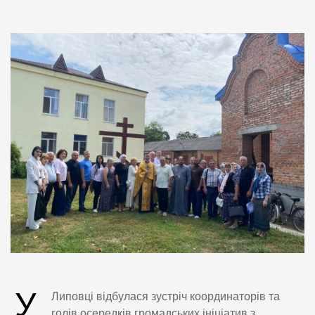
У
Липовці відбулася зустріч координаторів та
голів осередків громадських ініціатив з