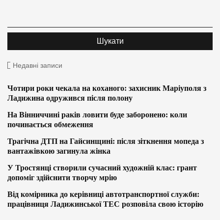
Недавні записи
Чотири роки чекала на коханого: захисник Маріуполя з
Ладижина одружився після полону
На Вінниччині раків ловити буде заборонено: коли
починається обмеження
Трагічна ДТП на Гайсинщині: після зіткнення мопеда з
вантажівкою загинула жінка
У Тростянці створили сучасний художній клас: грант
допоміг здійснити творчу мрію
Від комірника до керівниці автотранспортної служби:
працівниця Ладижинської ТЕС розповіла свою історію