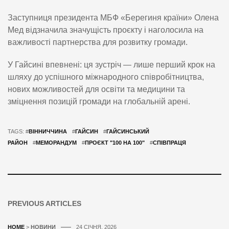
Заступниця президента МБФ «Берегиня країни» Олена
Мед відзначила значущість проєкту і наголосила на
важливості партнерства для розвитку громади.
У Гайсині впевнені: ця зустріч — лише перший крок на
шляху до успішного міжнародного співробітництва,
нових можливостей для освіти та медицини та
зміцнення позицій громади на глобальній арені.
TAGS: #
ВІННИЧЧИНА
#
ГАЙСИН
#
ГАЙСИНСЬКИЙ
РАЙОН
#
МЕМОРАНДУМ
#
ПРОЄКТ "100 НА 100"
#
СПІВПРАЦЯ
PREVIOUS ARTICLES
HOME
>
НОВИНИ
24 СІЧНЯ, 2026