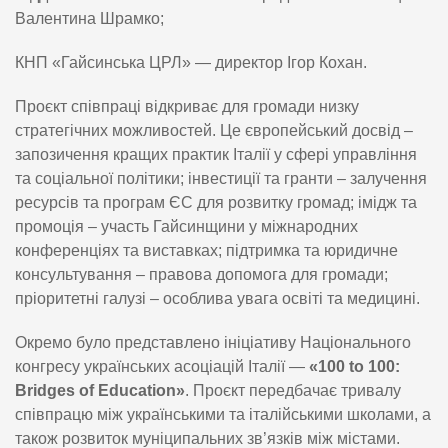
Валентина Шрамко;
КНП «Гайсинська ЦРЛ» — директор Ігор Кохан.
Проєкт співпраці відкриває для громади низку
стратегічних можливостей. Це європейський досвід –
запозичення кращих практик Італії у сфері управління
та соціальної політики; інвестиції та гранти – залучення
ресурсів та програм ЄС для розвитку громад; імідж та
промоція – участь Гайсинщини у міжнародних
конференціях та виставках; підтримка та юридичне
консультування – правова допомога для громади;
пріоритетні галузі – особлива увага освіті та медицині.
Окремо було представлено ініціативу Національного
конгресу українських асоціацій Італії —
«100 to 100:
Bridges of Education»
. Проєкт передбачає тривалу
співпрацю між українськими та італійськими школами, а
також розвиток муніципальних зв’язків між містами.