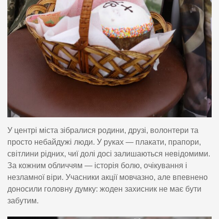
У центрі міста зібралися родини, друзі, волонтери та
просто небайдужі люди. У руках — плакати, прапори,
світлини рідних, чиї долі досі залишаються невідомими.
За кожним обличчям — історія болю, очікування і
незламної віри. Учасники акції мовчазно, але впевнено
доносили головну думку: жоден захисник не має бути
забутим.