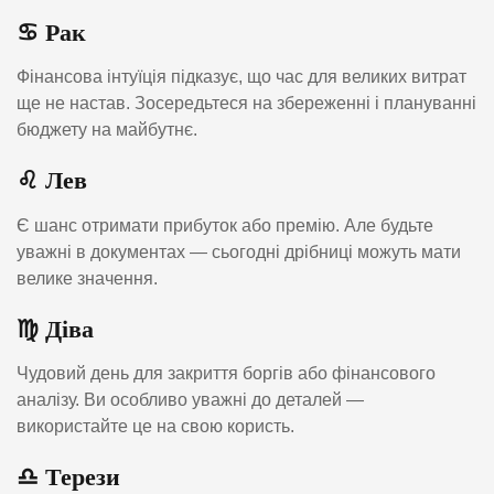
♋️
Рак
Фінансова інтуїція підказує, що час для великих витрат
ще не настав. Зосередьтеся на збереженні і плануванні
бюджету на майбутнє.
♌️
Лев
Є шанс отримати прибуток або премію. Але будьте
уважні в документах — сьогодні дрібниці можуть мати
велике значення.
♍️
Діва
Чудовий день для закриття боргів або фінансового
аналізу. Ви особливо уважні до деталей —
використайте це на свою користь.
♎️
Терези