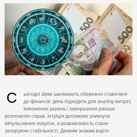
С
ьогодні зірки закликають обережно ставитися
до фінансів: день підходить для аналізу витрат,
виважених рішень і завершення раніше
розпочатих справ. Інтуїція допоможе уникнути
імпульсивних покупок, а розважливість стане
запорукою стабільності. Деяким знакам варто