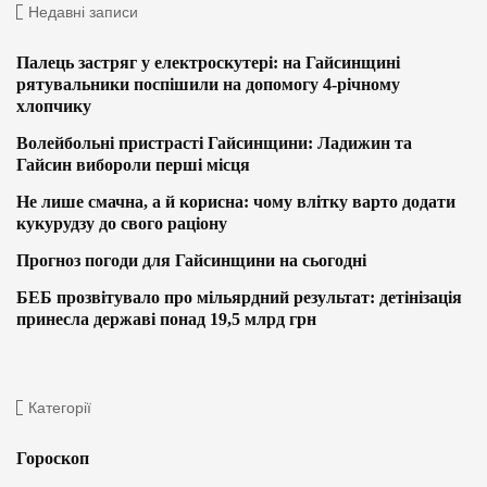
Недавні записи
Палець застряг у електроскутері: на Гайсинщині
рятувальники поспішили на допомогу 4-річному
хлопчику
Волейбольні пристрасті Гайсинщини: Ладижин та
Гайсин вибороли перші місця
Не лише смачна, а й корисна: чому влітку варто додати
кукурудзу до свого раціону
Прогноз погоди для Гайсинщини на сьогодні
БЕБ прозвітувало про мільярдний результат: детінізація
принесла державі понад 19,5 млрд грн
Категорії
Гороскоп