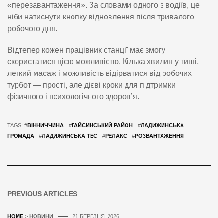
«перезавантаження». За словами одного з водіїв, це
ніби натиснути кнопку відновлення після тривалого
робочого дня.
Відтепер кожен працівник станції має змогу
скористатися цією можливістю. Кілька хвилин у тиші,
легкий масаж і можливість відірватися від робочих
турбот — прості, але дієві кроки для підтримки
фізичного і психологічного здоров’я.
TAGS: #
ВІННИЧЧИНА
#
ГАЙСИНСЬКИЙ РАЙОН
#
ЛАДИЖИНСЬКА
ГРОМАДА
#
ЛАДИЖИНСЬКА ТЕС
#
РЕЛАКС
#
РОЗВАНТАЖЕННЯ
PREVIOUS ARTICLES
HOME
>
НОВИНИ
21 БЕРЕЗНЯ, 2026