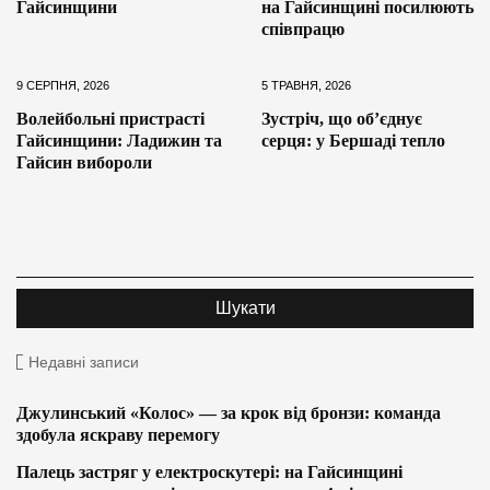
Гайсинщини
на Гайсинщині посилюють
співпрацю
9 СЕРПНЯ, 2026
5 ТРАВНЯ, 2026
Волейбольні пристрасті
Зустріч, що об’єднує
Гайсинщини: Ладижин та
серця: у Бершаді тепло
Гайсин вибороли
Недавні записи
Джулинський «Колос» — за крок від бронзи: команда
здобула яскраву перемогу
Палець застряг у електроскутері: на Гайсинщині