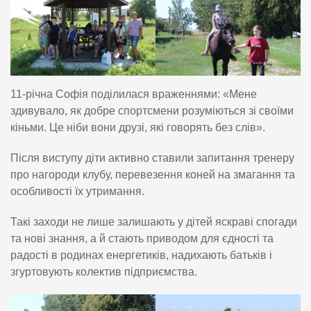
11-річна Софія поділилася враженнями: «Мене
здивувало, як добре спортсмени розуміються зі своїми
кіньми. Це ніби вони друзі, які говорять без слів».
Після виступу діти активно ставили запитання тренеру
про нагороди клубу, перевезення коней на змагання та
особливості їх утримання.
Такі заходи не лише залишають у дітей яскраві спогади
та нові знання, а й стають приводом для єдності та
радості в родинах енергетиків, надихають батьків і
згуртовують колектив підприємства.