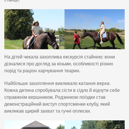
На дітей чекала захоплива екскурсія стайнею: вони
дізналися про догляд за кіньми, особливості різних
порід та раціон харчування тварин.
Найбільше захоплення викликало катання верхи.
Кожна дитина спробувала сісти в сідло й відчути себе
справжнім вершником. Родзинкою поїздки став
демонстраційний виступ спортсменки клубу, який
викликав щирий захват та гучні оплески.