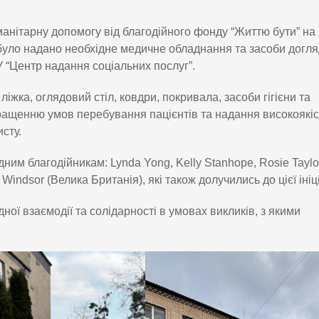
нітарну допомогу від благодійного фонду “Життю бути” на 
було надано необхідне медичне обладнання та засоби догля
У “Центр надання соціальних послуг”.
жка, оглядовий стіл, ковдри, покривала, засоби гігієни та
ращенню умов перебування пацієнтів та надання високоякі
сту.
м благодійникам: Lynda Yong, Kelly Stanhope, Rosie Taylo
 Windsor (Велика Британія), які також долучились до цієї ініц
ої взаємодії та солідарності в умовах викликів, з якими