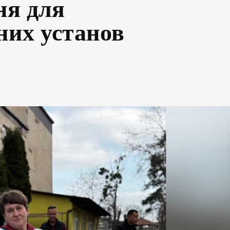
ня для
ьних установ