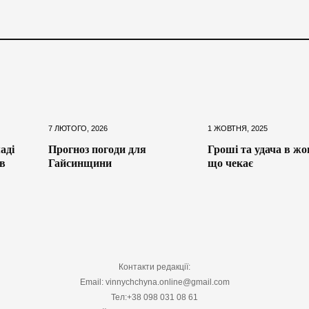
7 ЛЮТОГО, 2026
1 ЖОВТНЯ, 2025
аді
Прогноз погоди для
Гроші та удача в жо
в
Гайсинщини
що чекає
Контакти редакції:
Email: vinnychchyna.online@gmail.com
Тел:+38 098 031 08 61