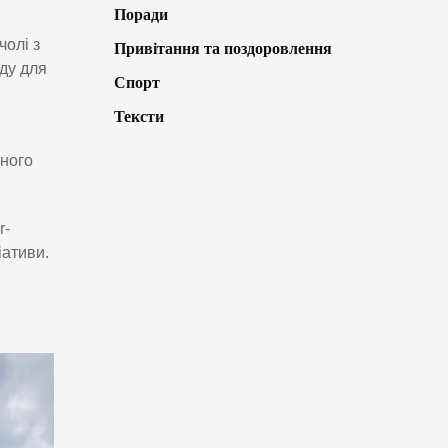
Поради
чолі з
Привітання та поздоровлення
ду для
Спорт
Тексти
сного
r-
іативи.