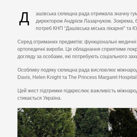
Д
ашівська селищна рада отримала значну гума
директором Андрієм Лазарчуком. Зокрема, 
потреб КНП “Дашівська міська лікарня” та К
Серед отриманих предметів: функціональні медичні лі
ортопедичні вироби. Це обладнання сприятиме пок
догляду за особами, які потребують соціального захи
Особливу подяку селищна рада висловлює міжнародни
Davis, Helen Knight та The Princess Margaret Hospital
Цей жест підтримки підкреслює важливість міжнародн
стикається Україна.