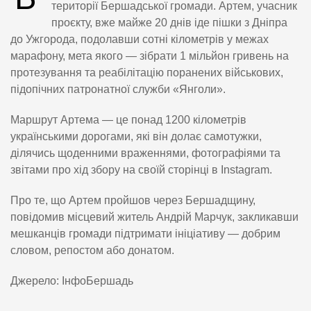
території Бершадської громади. Артем, учасник
проєкту, вже майже 20 днів іде пішки з Дніпра
до Ужгорода, подолавши сотні кілометрів у межах
марафону, мета якого — зібрати 1 мільйон гривень на
протезування та реабілітацію поранених військових,
підопічних патронатної служби «Янголи».
Маршрут Артема — це понад 1200 кілометрів
українськими дорогами, які він долає самотужки,
ділячись щоденними враженнями, фотографіями та
звітами про хід збору на своїй сторінці в Instagram.
Про те, що Артем пройшов через Бершадщину,
повідомив місцевий житель Андрій Марчук, закликавши
мешканців громади підтримати ініціативу — добрим
словом, репостом або донатом.
Джерело: ІнфоБершадь