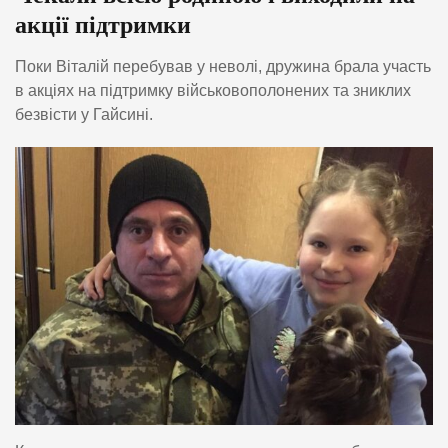
акції підтримки
Поки Віталій перебував у неволі, дружина брала участь
в акціях на підтримку військовополонених та зниклих
безвісти у Гайсині.