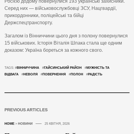
Росією додому повернулися 193 українські захисники.
Серед них — військовослужбовці ЗСУ, Нацгвардії,
прикордонники, поліцейські та бійці
Держспецтранспорту.
Загалом із Вінниччини цього дня з полону повернулися
15 військових. Історія Віталія Шпака стала ще одним
доказом: Україна бореться за кожного свого.
TAGS: #
ВІННИЧЧИНА
#
ГАЙСИНСЬКИЙ РАЙОН
#
МУЖНІСТЬ ТА
ВІДВАГА
#
НЕВОЛЯ
#
ПОВЕРНЕННЯ
#
ПОЛОН
#
РАДІСТЬ
PREVIOUS ARTICLES
HOME
>
НОВИНИ
25 КВІТНЯ, 2026