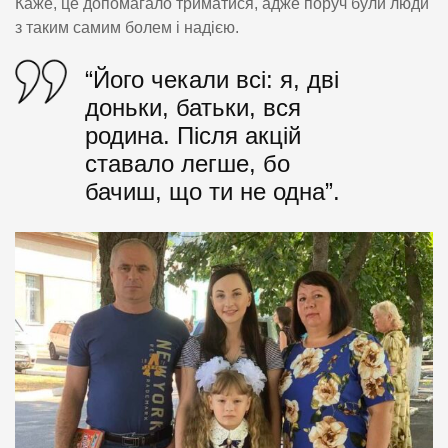
Каже, це допомагало триматися, адже поруч були люди
з таким самим болем і надією.
“Його чекали всі: я, дві
доньки, батьки, вся
родина. Після акцій
ставало легше, бо
бачиш, що ти не одна”.