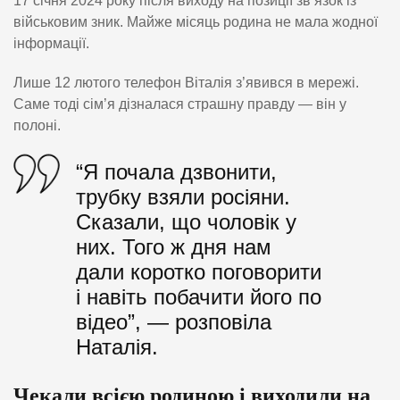
17 січня 2024 року після виходу на позиції зв’язок із
військовим зник. Майже місяць родина не мала жодної
інформації.
Лише 12 лютого телефон Віталія з’явився в мережі.
Саме тоді сім’я дізналася страшну правду — він у
полоні.
“Я почала дзвонити,
трубку взяли росіяни.
Сказали, що чоловік у
них. Того ж дня нам
дали коротко поговорити
і навіть побачити його по
відео”, — розповіла
Наталія.
Чекали всією родиною і виходили на