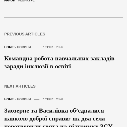
РАЙОН
#
КОНКУРС
PREVIOUS ARTICLES
HOME
>
НОВИНИ
7 СІЧНЯ, 2026
Командна робота навчальних закладів
заради інклюзії в освіті
NEXT ARTICLES
HOME
>
НОВИНИ
7 СІЧНЯ, 2026
Заозерне та Василівка об’єдналися
навколо доброї справи: як два села
перетворили свята на підтримку ЗСУ