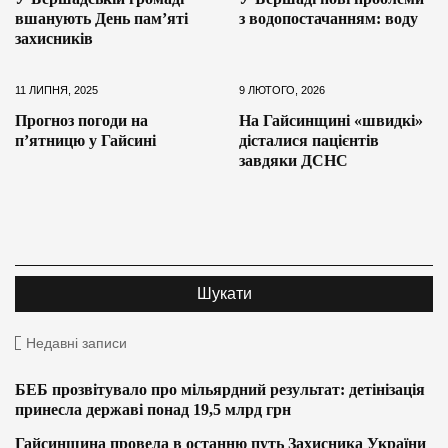
вшанують День пам’яті
з водопостачанням: воду
захисників
11 ЛИПНЯ, 2025
9 ЛЮТОГО, 2026
Прогноз погоди на
На Гайсинщині «швидкі»
п’ятницю у Гайсині
дісталися пацієнтів
завдяки ДСНС
Недавні записи
БЕБ прозвітувало про мільярдний результат: детінізація
принесла державі понад 19,5 млрд грн
Гайсинщина провела в останню путь Захисника України