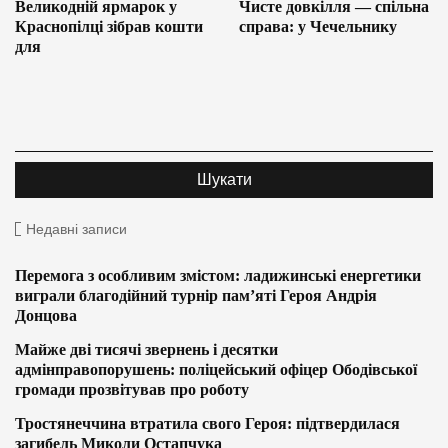
Великодній ярмарок у
Чисте довкілля — спільна
Краснопілці зібрав кошти
справа: у Чечельнику
для
Недавні записи
Перемога з особливим змістом: ладижинські енергетики
виграли благодійний турнір пам’яті Героя Андрія
Донцова
Майже дві тисячі звернень і десятки
адмінправопорушень: поліцейський офіцер Ободівської
громади прозвітував про роботу
Тростянеччина втратила свого Героя: підтвердилася
загибель Миколи Остапчука