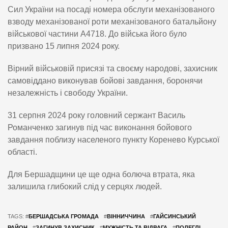
Сил України на посаді номера обслуги механізованого
взводу механізованої роти механізованого батальйону
військової частини А4718. До війська його було
призвано 15 липня 2024 року.
Вірний військовій присязі та своєму народові, захисник
самовіддано виконував бойові завдання, боронячи
незалежність і свободу України.
31 серпня 2024 року головний сержант Василь
Романченко загинув під час виконання бойового
завдання поблизу населеного пункту Коренево Курської
області.
Для Бершадщини це ще одна болюча втрата, яка
залишила глибокий слід у серцях людей.
TAGS: #
БЕРШАДСЬКА ГРОМАДА
#
ВІННИЧЧИНА
#
ГАЙСИНСЬКИЙ
РАЙОН
#
ЗАГИНУВ ЗАХИСНИК
#
МУЖНІСТЬ ТА ВІДВАГА
#
ПОЛЕГЛІ