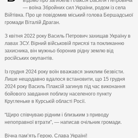
відомо про загибель Плаксія Василя Петровича
— воїна Збройних сил України, родом із села
Війтівка. Про це повідомив міський голова Бершадської
громади Віталій Драган.
З квітня 2022 року Василь Петрович захищав Україну в
лавах ЗСУ. Вірний військовій присязі та покликанню
захисника, він мужньо боронив рідну землю від
російських окупантів.
Із грудня 2024 року воїн вважався зниклим безвісти.
Лише нещодавно вдалося встановити, що 15 грудня
2024 року Василь Плаксій загинув під час виконання
бойового завдання поблизу населеного пункту
Кругленьке в Курській області Росії.
“Щиро співчуваю рідним і близьким з приводу
непоправної втрати”, — написав очільник громади.
Вічна пам’ять Герою. Слава Україні!