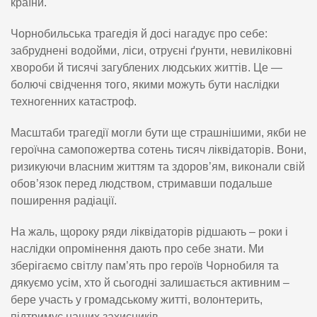
країни.
Чорнобильська трагедія й досі нагадує про себе:
забруднені водойми, ліси, отруєні ґрунти, невиліковні
хвороби й тисячі загублених людських життів. Це —
болючі свідчення того, якими можуть бути наслідки
техногенних катастроф.
Масштаби трагедії могли бути ще страшнішими, якби не
героїчна самопожертва сотень тисяч ліквідаторів. Вони,
ризикуючи власним життям та здоров’ям, виконали свій
обов’язок перед людством, стримавши подальше
поширення радіації.
На жаль, щороку ряди ліквідаторів рідшають – роки і
наслідки опромінення дають про себе знати. Ми
зберігаємо світлу пам’ять про героїв Чорнобиля та
дякуємо усім, хто й сьогодні залишається активним –
бере участь у громадському житті, волонтерить,
підтримує наших захисників.