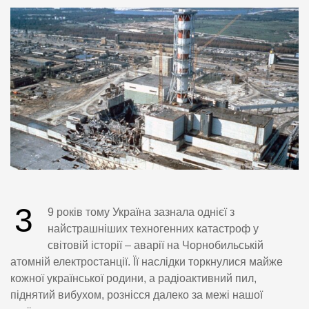
3
9 років тому Україна зазнала однієї з
найстрашніших техногенних катастроф у
світовій історії – аварії на Чорнобильській
атомній електростанції. Її наслідки торкнулися майже
кожної української родини, а радіоактивний пил,
піднятий вибухом, рознісся далеко за межі нашої