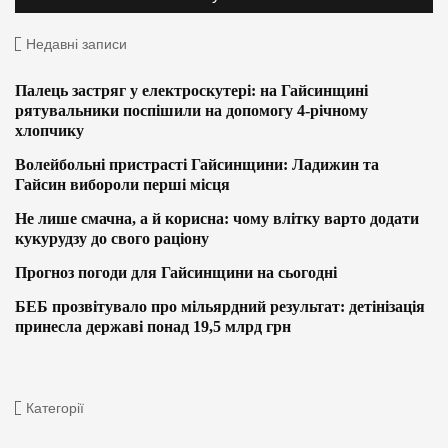
Недавні записи
Палець застряг у електроскутері: на Гайсинщині
рятувальники поспішили на допомогу 4-річному
хлопчику
Волейбольні пристрасті Гайсинщини: Ладижин та
Гайсин вибороли перші місця
Не лише смачна, а й корисна: чому влітку варто додати
кукурудзу до свого раціону
Прогноз погоди для Гайсинщини на сьогодні
БЕБ прозвітувало про мільярдний результат: детінізація
принесла державі понад 19,5 млрд грн
Категорії