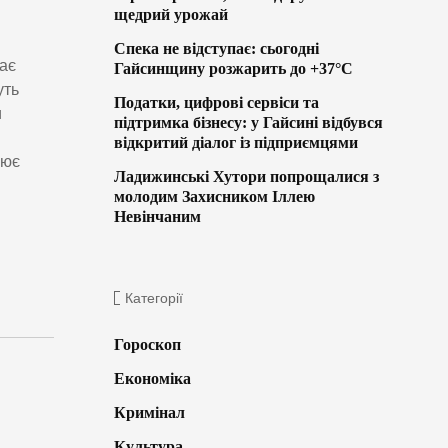
щедрий урожай
Спека не відступає: сьогодні
рає
Гайсинщину розжарить до +37°C
уть
Податки, цифрові сервіси та
и
підтримка бізнесу: у Гайсині відбувся
відкритий діалог із підприємцями
цює
Ладижинські Хутори попрощалися з
молодим Захисником Іллею
Невінчаним
Категорії
Гороскоп
Економіка
Кримінал
Культура