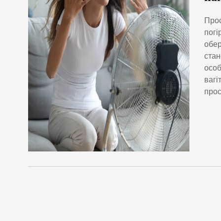
Прос
погі
обер
стан
особ
вагі
прос