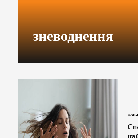
зневоднення
НОВИ
Сп
най