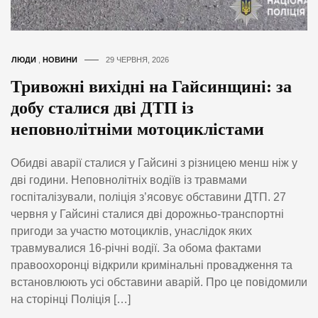
ЛЮДИ
,
НОВИНИ
29 ЧЕРВНЯ, 2026
Тривожні вихідні на Гайсинщині: за
добу сталися дві ДТП із
неповнолітніми мотоциклістами
Обидві аварії сталися у Гайсині з різницею менш ніж у
дві години. Неповнолітніх водіїв із травмами
госпіталізували, поліція з’ясовує обставини ДТП. 27
червня у Гайсині сталися дві дорожньо-транспортні
пригоди за участю мотоциклів, унаслідок яких
травмувалися 16-річні водії. За обома фактами
правоохоронці відкрили кримінальні провадження та
встановлюють усі обставини аварій. Про це повідомили
на сторінці Поліція […]