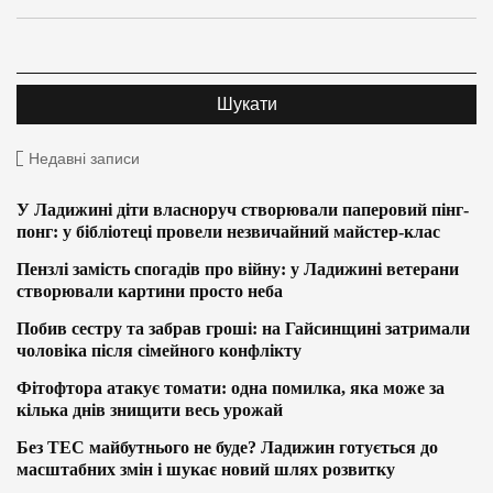
Недавні записи
У Ладижині діти власноруч створювали паперовий пінг-
понг: у бібліотеці провели незвичайний майстер-клас
Пензлі замість спогадів про війну: у Ладижині ветерани
створювали картини просто неба
Побив сестру та забрав гроші: на Гайсинщині затримали
чоловіка після сімейного конфлікту
Фітофтора атакує томати: одна помилка, яка може за
кілька днів знищити весь урожай
Без ТЕС майбутнього не буде? Ладижин готується до
масштабних змін і шукає новий шлях розвитку