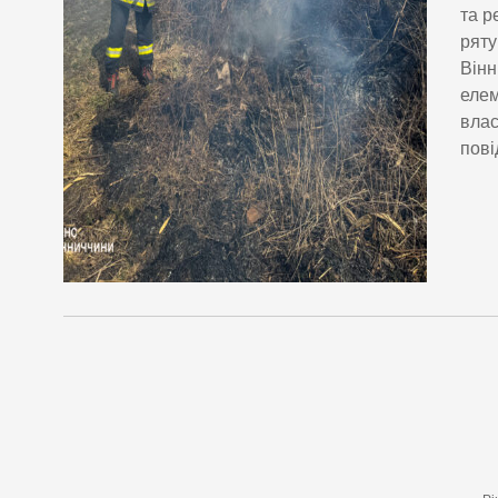
та р
ряту
Вінн
елем
влас
пові