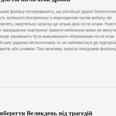
ькові фахівці попереджають, що російські ударні безпілотни
ть залишати боєприпаси із відкладеним часом вибуху, які
овлять смертельну загрозу ще кілька днів після атаки. Навіт
я завершення повітряної тривоги небезпека може не минути
їнців закликають бути максимально обережними після атак
йських ударних безпілотників та не наближатися до підозріл
метів або уламків. Про можливу загрозу повідомив фахівец
 вберегти Великдень від трагедій