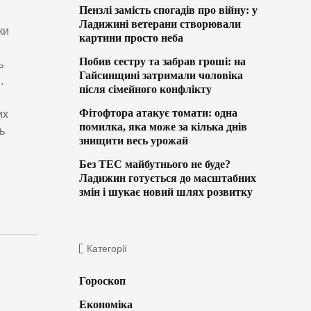
Пензлі замість спогадів про війну: у
Ладижині ветерани створювали
ки
картини просто неба
Побив сестру та забрав гроші: на
ь
Гайсинщині затримали чоловіка
.
після сімейного конфлікту
Фітофтора атакує томати: одна
их
помилка, яка може за кілька днів
ь
знищити весь урожай
Без ТЕС майбутнього не буде?
Ладижин готується до масштабних
змін і шукає новий шлях розвитку
Категорії
Гороскоп
Економіка