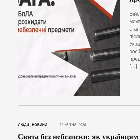
Війс
можу
стан
післ
Укра
росі
пред
[…]
ЛЮДИ
,
НОВИНИ
10 КВІТНЯ, 2026
Свята без небезпеки: як українцям