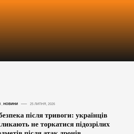
И
,
НОВИНИ
25 ЛИПНЯ, 2026
безпека після тривоги: українців
кликають не торкатися підозрілих
дметів після атак дронів