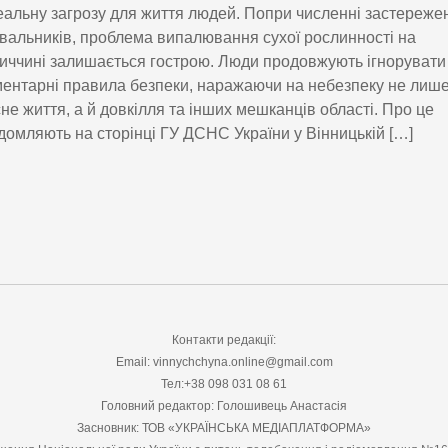
еальну загрозу для життя людей. Попри численні застереже
вальників, проблема випалювання сухої рослинності на
иччині залишається гострою. Люди продовжують ігнорувати
ентарні правила безпеки, наражаючи на небезпеку не лиш
не життя, а й довкілля та інших мешканців області. Про це
домляють на сторінці ГУ ДСНС України у Вінницькій […]
Контакти редакції:
Email: vinnychchyna.online@gmail.com
Тел:+38 098 031 08 61
Головний редактор: Голошивець Анастасія
Засновник: ТОВ «УКРАЇНСЬКА МЕДІАПЛАТФОРМА»