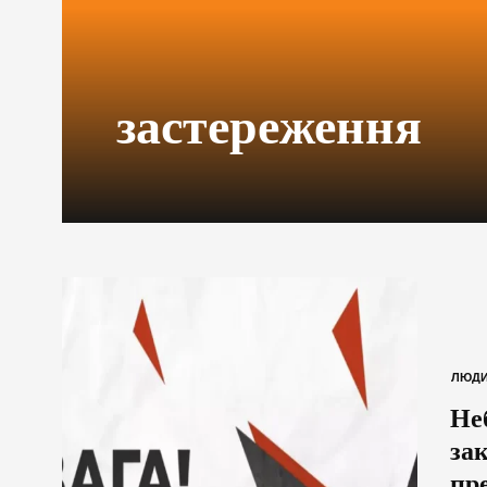
застереження
ЛЮД
Не
за
пре