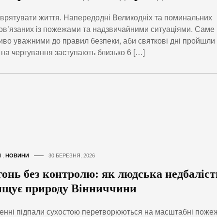
 врятувати життя. Напередодні Великодніх та поминальних
, пов’язаних із пожежами та надзвичайними ситуаціями. Саме
иво уважними до правил безпеки, аби святкові дні пройшли
ні на чергування заступають близько 6 […]
И
,
НОВИНИ
30 БЕРЕЗНЯ, 2026
гонь без контролю: як людська недбаліст
ищує природу Вінниччини
нні підпали сухостою перетворюються на масштабні пожеж