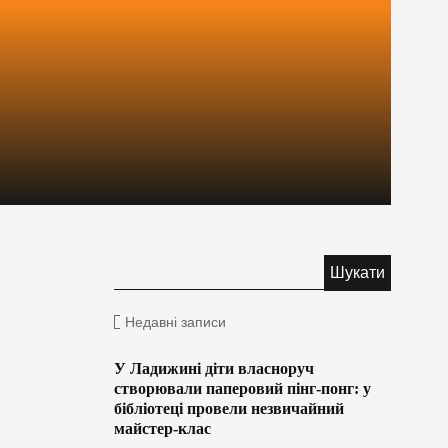
Недавні записи
У Ладижині діти власноруч
створювали паперовий пінг-понг: у
бібліотеці провели незвичайний
майстер-клас