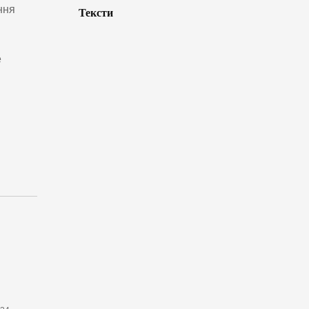
ння
Тексти
е