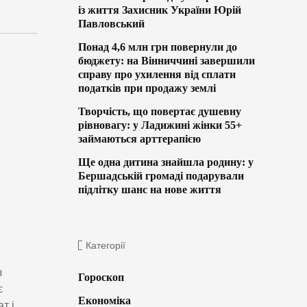
із життя Захисник України Юрій
Павловський
Понад 4,6 млн грн повернули до
бюджету: на Вінниччині завершили
справу про ухилення від сплати
податків при продажу землі
Творчість, що повертає душевну
рівновагу: у Ладижині жінки 55+
займаються арттерапією
Ще одна дитина знайшла родину: у
Бершадській громаді подарували
підлітку шанс на нове життя
Категорії
з
Гороскоп
є
Економіка
т і