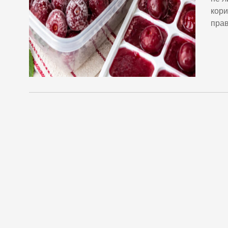
кори
прав