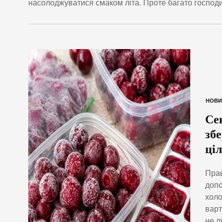
насолоджуватися смаком літа. Проте багато господи
НОВИ
Се
зб
ці
Прав
допо
холо
варт
не л