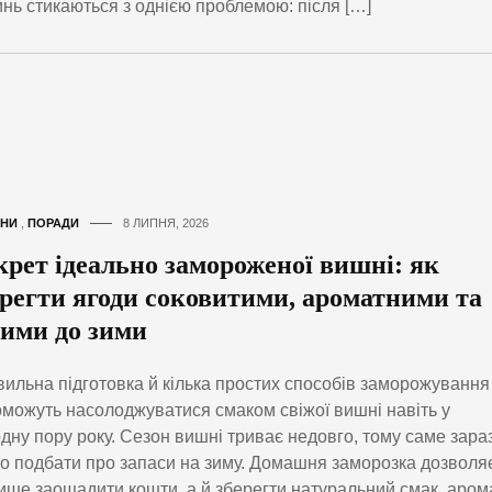
нь стикаються з однією проблемою: після […]
НИ
,
ПОРАДИ
8 ЛИПНЯ, 2026
крет ідеально замороженої вишні: як
ерегти ягоди соковитими, ароматними та
лими до зими
ильна підготовка й кілька простих способів заморожування
можуть насолоджуватися смаком свіжої вишні навіть у
дну пору року. Сезон вишні триває недовго, тому саме зара
о подбати про запаси на зиму. Домашня заморозка дозволя
ише заощадити кошти, а й зберегти натуральний смак, арома