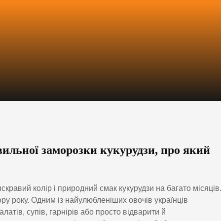
вильної заморозки кукурудзи, про який
скравий колір і природний смак кукурудзи на багато місяців
ру року. Одним із найулюбленіших овочів українців
латів, супів, гарнірів або просто відварити й