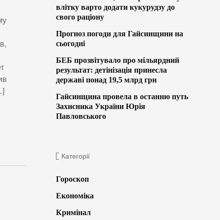
влітку варто додати кукурудзу до
свого раціону
му
Прогноз погоди для Гайсинщини на
сьогодні
в,
.
БЕБ прозвітувало про мільярдний
ет
результат: детінізація принесла
ив
державі понад 19,5 млрд грн
…]
Гайсинщина провела в останню путь
Захисника України Юрія
Павловського
Категорії
Гороскоп
Економіка
Кримінал