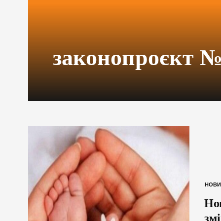
законопроєкт №
НОВИ
Но
зм