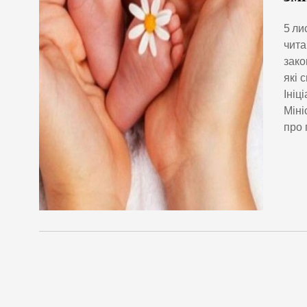
5 ли
чита
зако
які 
Ініц
Міні
про 