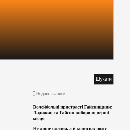
Недавні записи
Волейбольні пристрасті Гайсинщини:
Ладижин та Гайсин вибороли перші
місця
Не лише смачна, а й корисна: чому