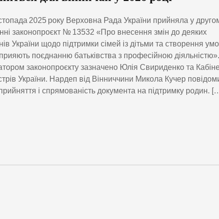
стопада 2025 року Верховна Рада України прийняла у друго
нні законопроєкт № 13532 «Про внесення змін до деяких
нів України щодо підтримки сімей із дітьми та створення умо
сприяють поєднанню батьківства з професійною діяльністю»
іатором законопроєкту зазначено Юлія Свириденко та Кабін
стрів України. Нардеп від Вінниччини Микола Кучер повідом
прийняття і спрямованість документа на підтримку родин. [