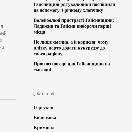
Гайсинщині рятувальники поспішили
на допомогу 4-річному хлопчику
Волейбольні пристрасті Гайсинщини:
Ладижин та Гайсин вибороли перші
ія
місця
кий
ро
Не лише смачна, а й корисна: чому
ки
влітку варто додати кукурудзу до
свого раціону
Прогноз погоди для Гайсинщини на
сьогодні
Категорії
Гороскоп
Економіка
Кримінал