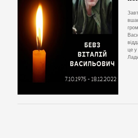
Завт
вшан
гром
Васи
відд
це у
Лади