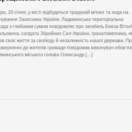
ра, 20 січня, у місті відбудеться траурний мітинг та хода на
ування Захисника України. Ладижинська територіальна
ада з глибоким сумом повідомляє про загибель Бевза Вітал
льовича, солдата Збройних Сил України, гранатометника, я
ав своє життя за свободу й незалежність нашої держави. П
 зверненні до жителів громади повідомив виконувач обов’яз
жинського міського голови Олександр […]