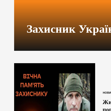
Захисник Украї
НОВИ
Жи
по