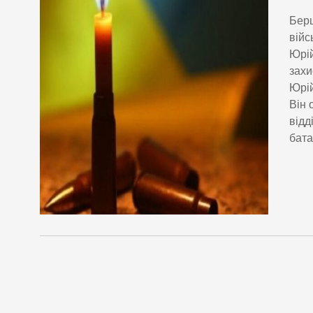
Берш
війс
Юрій
захи
Юрій
Він 
відд
бата