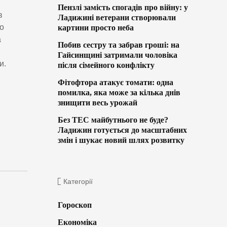
Пензлі замість спогадів про війну: у
в
Ладижині ветерани створювали
о
картини просто неба
а
Побив сестру та забрав гроші: на
Гайсинщині затримали чоловіка
и.
після сімейного конфлікту
Фітофтора атакує томати: одна
помилка, яка може за кілька днів
знищити весь урожай
Без ТЕС майбутнього не буде?
Ладижин готується до масштабних
змін і шукає новий шлях розвитку
Категорії
Гороскоп
Економіка