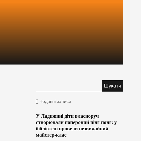
Недавні записи
У Ладижині діти власноруч
створювали паперовий пінг-понг: у
бібліотеці провели незвичайний
майстер-клас