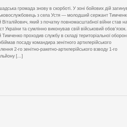
адська громада знову в скорботі. У зоні бойових дій загину
ьковослужбовець з села Устя — молодший сержант Тимченк
 Віталійович, який з початку повномасштабної війни став н
ст України та сумлінно виконував свій військовий обов’язок.
 Тимченко проходив службу в складі територіальної оборон
обіймав посаду командира зенітного артилерійського
ілення 2-го зенітно-ракетно-артилерійського взводу 1-го
льйону […]