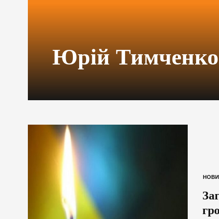
Юрій Тимченко
НОВИ
За
гр