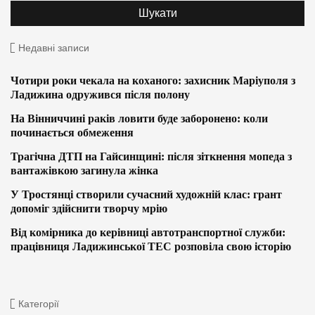
Недавні записи
Чотири роки чекала на коханого: захисник Маріуполя з
Ладижина одружився після полону
На Вінниччині раків ловити буде заборонено: коли
починається обмеження
Трагічна ДТП на Гайсинщині: після зіткнення мопеда з
вантажівкою загинула жінка
У Тростянці створили сучасний художній клас: грант
допоміг здійснити творчу мрію
Від комірника до керівниці автотранспортної служби:
працівниця Ладижинської ТЕС розповіла свою історію
Категорії