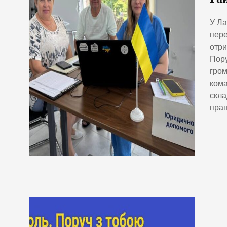
У Ла
пере
отри
Пору
гром
кома
скла
прац