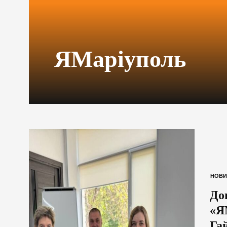
ЯМаріуполь
НОВИ
До
«Я
Га