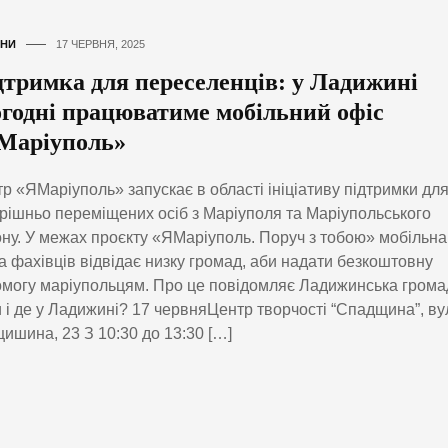
НИ
17 ЧЕРВНЯ, 2025
дтримка для переселенців: у Ладижині
огодні працюватиме мобільний офіс
Маріуполь»
р «ЯМаріуполь» запускає в області ініціативу підтримки дл
рішньо переміщених осіб з Маріуполя та Маріупольського
ну. У межах проєкту «ЯМаріуполь. Поруч з тобою» мобільна
а фахівців відвідає низку громад, аби надати безкоштовну
могу маріупольцям. Про це повідомляє Ладижинська грома
 і де у Ладижині? 17 червняЦентр творчості “Спадщина”, ву
ишина, 23 З 10:30 до 13:30 […]