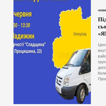
НОВИ
Пі
сь
«Я
Цент
внут
райо
груп
допо
Коли
Проц